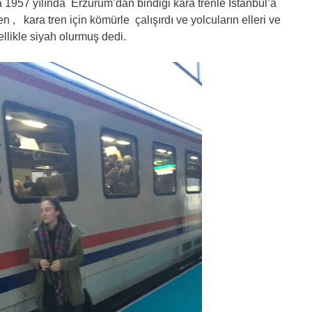
a 1957 yılında Erzurum’dan bindiği kara trenle İstanbul’a
 , kara tren için kömürle çalışırdı ve yolcuların elleri ve
llikle siyah olurmuş dedi.