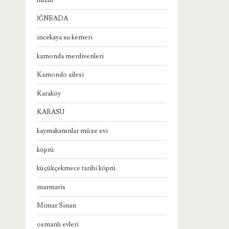
İĞNEADA
incekaya su kemeri
kamonda merdivenleri
Kamondo ailesi
Karaköy
KARASU
kaymakamnlar müze evi
köprü
küçükçekmece tarihi köprü
marmaris
Mimar Sinan
osmanlı evleri