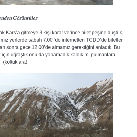
enden Görüntüler
 Kars’a gitmeye 8 kişi karar verince bilet peşine düştük,
ğımız yerlerde sabah 7.00 ‘de internetten TCDD’de biletler
tan sonra gece 12.00’de almamız gerektiğini anladık. Bu
k için uğraştık onu da yapamadık kaldık mı pulmanlara
(koltuklara)