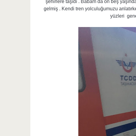
şehirlere taşıdı . Babam da on beş yaşınd
gelmiş . Kendi tren yolculuğumuzu anlatırken
yüzleri gene