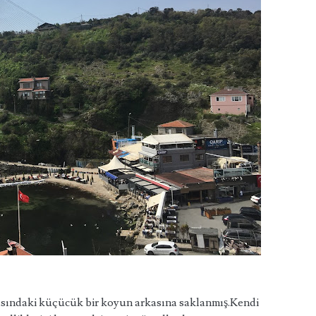
ındaki küçücük bir koyun arkasına saklanmış.Kendi