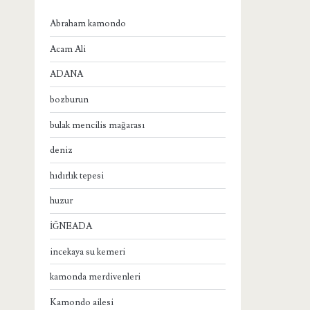
Abraham kamondo
Acam Ali
ADANA
bozburun
bulak mencilis mağarası
deniz
hıdırlık tepesi
huzur
İĞNEADA
incekaya su kemeri
kamonda merdivenleri
Kamondo ailesi