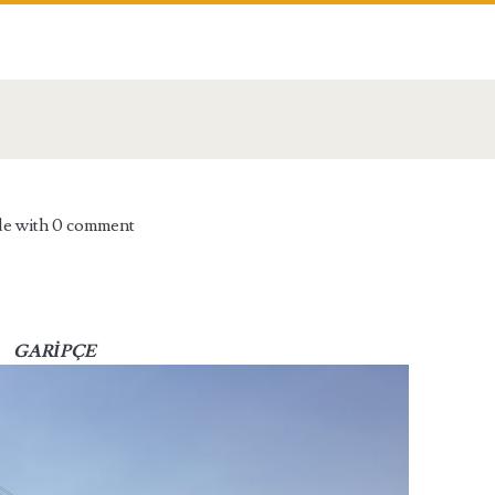
de
with
0 comment
GARİPÇE