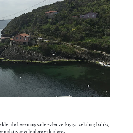
er ile bezenmiş sade evler ve kıyıya çekilmiş balıkçı
y anlatıyor gelenlere gidenlere..