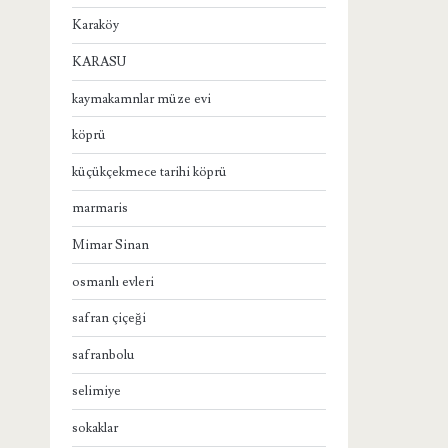
Karaköy
KARASU
kaymakamnlar müze evi
köprü
küçükçekmece tarihi köprü
marmaris
Mimar Sinan
osmanlı evleri
safran çiçeği
safranbolu
selimiye
sokaklar